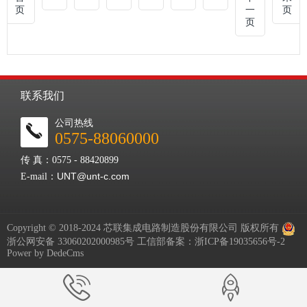
页
一
页
页
联系我们
公司热线
0575-88060000
传 真：0575 - 88420899
UNT@unt-c.com
E-mail：
Copyright © 2018-2024 芯联集成电路制造股份有限公司 版权所有
浙公网安备 33060202000985号
工信部备案：
浙ICP备19035656号-2
Power by DedeCms