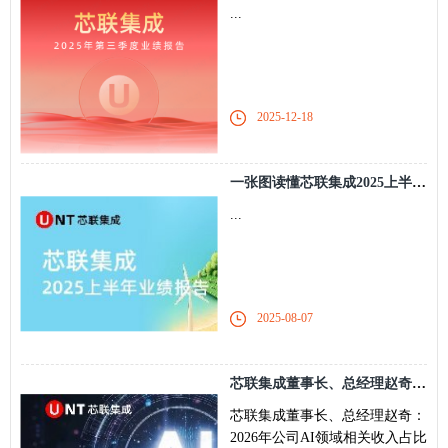
...
2025-12-18
一张图读懂芯联集成2025上半年业绩报告
...
2025-08-07
芯联集成董事长、总经理赵奇：2026年公司AI领域相关收入占比预计将达到两位数
芯联集成董事长、总经理赵奇：
2026年公司AI领域相关收入占比