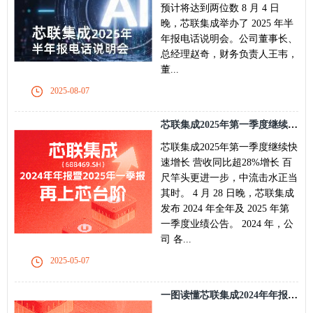
预计将达到两位数 8 月 4 日
晚，芯联集成举办了 2025 年半
年报电话说明会。公司董事长、
总经理赵奇，财务负责人王韦，
董...
2025-08-07
芯联集成2025年第一季度继续快速增长 营收同比超28%增长
芯联集成2025年第一季度继续快
速增长 营收同比超28%增长 百
尺竿头更进一步，中流击水正当
其时。 4 月 28 日晚，芯联集成
发布 2024 年全年及 2025 年第
一季度业绩公告。 2024 年，公
司 各...
2025-05-07
一图读懂芯联集成2024年年报暨2025年一季报