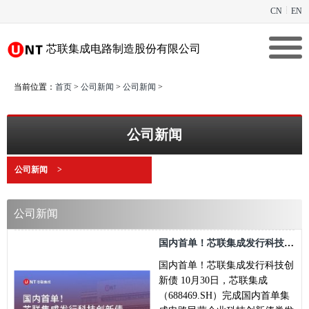
CN
EN
芯联集成电路制造股份有限公司
当前位置：
首页
>
公司新闻
>
公司新闻
>
公司新闻
公司新闻
>
公司新闻
国内首单！芯联集成发行科技创新债
国内首单！芯联集成发行科技创
新债 10月30日，芯联集成
（688469.SH）完成国内首单集